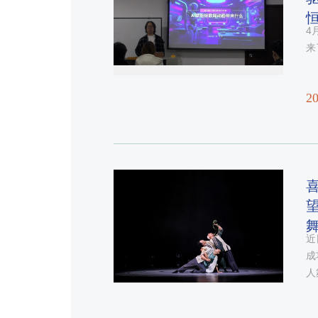
4
来
20
喜
近
成
人
选