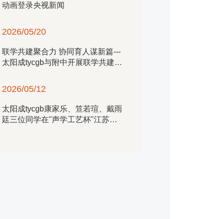
动画登录央视新闻
2026/05/20
联学共建聚合力 协同育人谋新篇---​
太阳成tycgb与附中开展联学共建活
动
2026/05/12
​太阳成tycgb康家乐、笪若瑄、戴雨
廷三位同学在"声学工艺杯"江苏省
第四届老员工声乐展演中取得优异
成绩