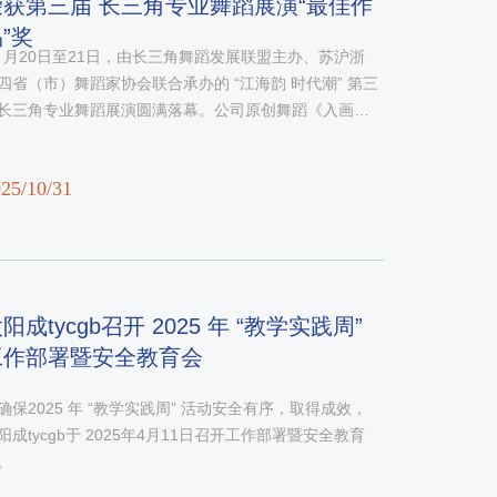
荣获第三届 长三角专业舞蹈展演“最佳作
”奖
0 月20日至21日，由长三角舞蹈发展联盟主办、苏沪浙
四省（市）舞蹈家协会联合承办的 “江海韵 时代潮” 第三
长三角专业舞蹈展演圆满落幕。公司原创舞蹈《入画》
借过硬的艺术表现力与创作水准，在 10 月 20 日的展演
脱颖而出，斩获 “最佳作品” 奖。《入画》由公司仲磊教
25/10/31
创作、员工倾情演绎。
太阳成tycgb召开 2025 年 “教学实践周”
工作部署暨安全教育会
确保2025 年 “教学实践周” 活动安全有序，取得成效，​
阳成tycgb于 2025年4月11日召开工作部署暨安全教育
。