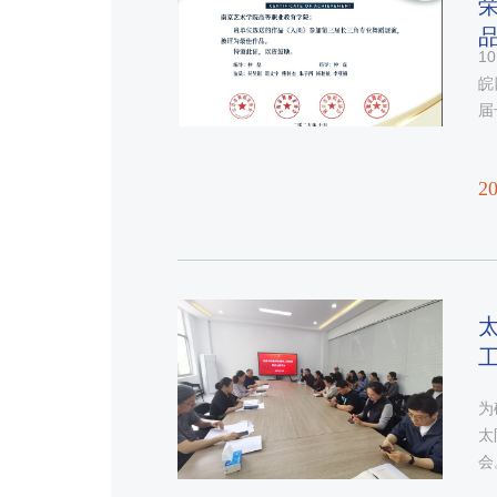
品
1
皖
届
凭
中
20
师
​
为
太
会