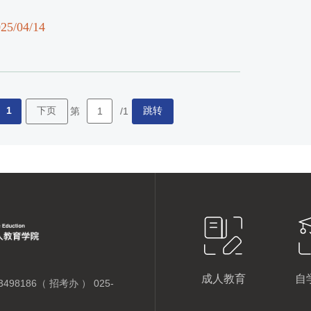
25/04/14
1
下页
跳转
第
/1
成人教育
自
498186（ 招考办 ） 025-