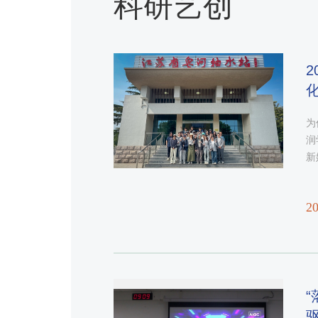
科研艺创
​
为
润
新
术
践
20