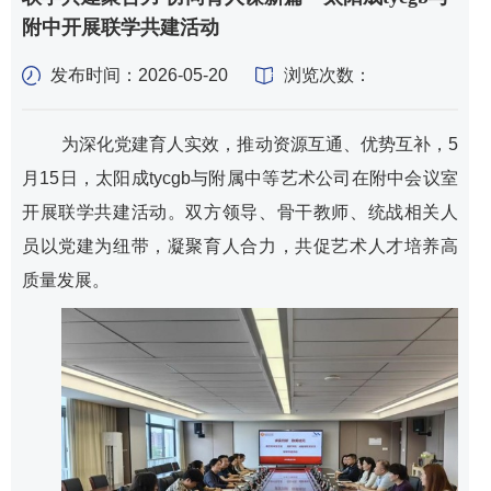
附中开展联学共建活动
发布时间：2026-05-20
浏览次数：
为深化党建育人实效，推动资源互通、优势互补，5
月15日，太阳成tycgb与附属中等艺术公司在附中会议室
开展联学共建活动。双方领导、骨干教师、统战相关人
员以党建为纽带，凝聚育人合力，共促艺术人才培养高
质量发展。