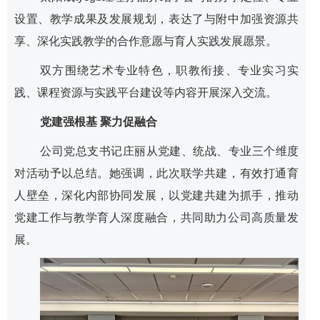
设置、教学成果及发展规划，表达了与附中加强资源共
享、深化实践教学的合作意愿与育人实践发展愿景。
双方围绕艺术专业特色，职教衔接、专业实习实
践、课程资源与实践平台建设等内容开展深入交流。
党建强根基 聚力促融合
​公司党总支书记庄丽从党建、统战、专业三个维度
对活动予以总结。她强调，此次联学共建，有效打通育
人壁垒，深化内部协同发展，以党建共建为抓手，推动
党建工作与教学育人深度融合，共同助力公司高质量发
展。