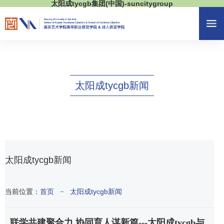
太阳成tycgb集团(中国)-suncitygroup
太阳成tycgb新闻
太阳成tycgb新闻
当前位置：
首页
太阳成tycgb新闻
联学共建聚合力 协同育人谋新篇---​太阳成tycgb与