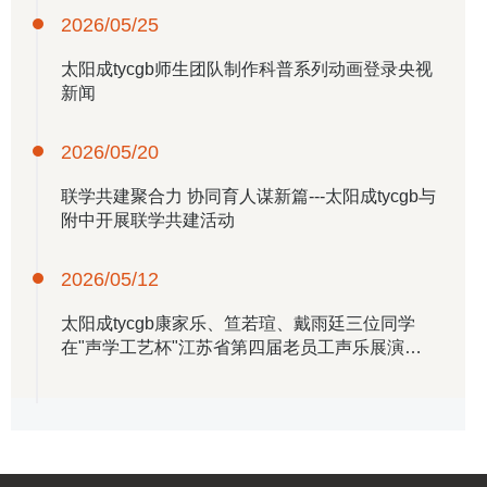
2026/05/25
​太阳成tycgb师生团队制作科普系列动画登录央视
新闻
2026/05/20
联学共建聚合力 协同育人谋新篇---​太阳成tycgb与
附中开展联学共建活动
2026/05/12
​太阳成tycgb康家乐、笪若瑄、戴雨廷三位同学
在"声学工艺杯"江苏省第四届老员工声乐展演中
取得优异成绩