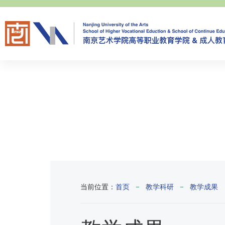
当前位置：
首页
教学科研
教学成果