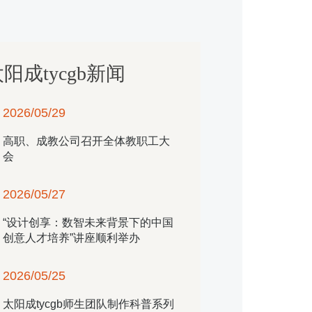
阳成tycgb新闻
2026/05/29
高职、成教公司召开全体教职工大
会
2026/05/27
“设计创享：数智未来背景下的中国
创意人才培养”讲座顺利举办
2026/05/25
​太阳成tycgb师生团队制作科普系列