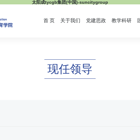
太阳成tycgb集团(中国)-suncitygroup
首 页
关于我们
党建思政
教学科研
现任领导