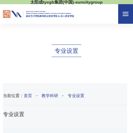
太阳成tycgb集团(中国)-suncitygroup
专业设置
当前位置：
首页
教学科研
专业设置
专业设置