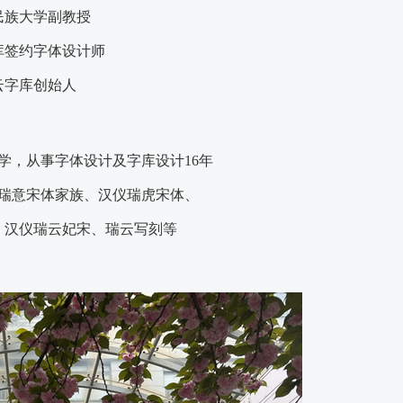
民族大学副教授
库签约字体设计师
云字库创始人
学，从事字体设计及字库设计16年
瑞意宋体家族、汉仪瑞虎宋体、
、汉仪瑞云妃宋、瑞云写刻等