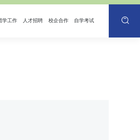
团学工作
人才招聘
校企合作
自学考试