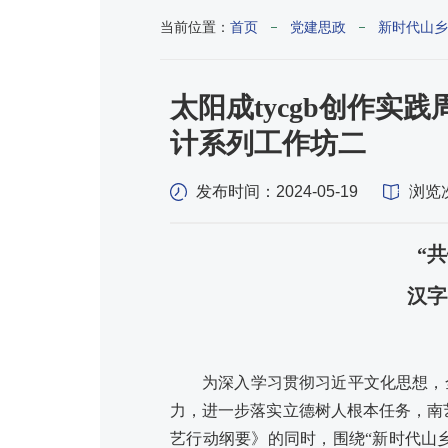
当前位置：
首页
党建思政
新时代山乡
太阳成tycgb创作实践
计系列工作坊二
发布时间：2024-05-19
浏览
“
汉字
为深入学习贯彻习近平文化思想，
力，进一步落实立德树人根本任务，南艺​
艺行动纲要》的同时，围绕“新时代山乡