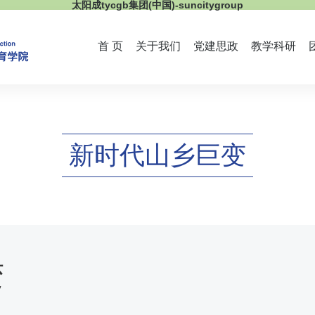
太阳成tycgb集团(中国)-suncitygroup
首 页
关于我们
党建思政
教学科研
新时代山乡巨变
变