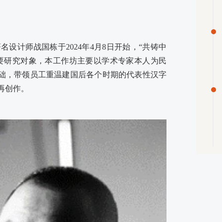
著名设计师战国栋于2024年4月8日开始，“共铸中
要研究对象，本工作坊主要以学术专家本人为民
基础，带领员工重温建国后各个时期的代表性汉字
再创作。