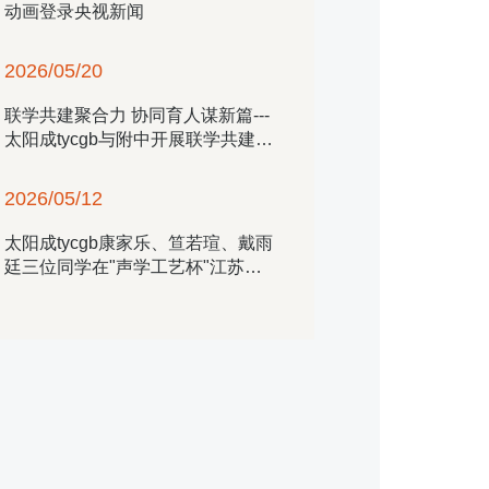
动画登录央视新闻
2026/05/20
联学共建聚合力 协同育人谋新篇---​
太阳成tycgb与附中开展联学共建活
动
2026/05/12
​太阳成tycgb康家乐、笪若瑄、戴雨
廷三位同学在"声学工艺杯"江苏省
第四届老员工声乐展演中取得优异
成绩