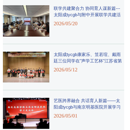
联学共建聚合力 协同育人谋新篇---​
太阳成tycgb与附中开展联学共建活
动
2026/05/20
​太阳成tycgb康家乐、笪若瑄、戴雨
廷三位同学在"声学工艺杯"江苏省第
四届老员工声乐展演中取得优异成
2026/05/12
绩
艺医跨界融合 共话育人新篇——​太
阳成tycgb与南京明基医院开展学习
交流活动
2026/05/01