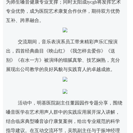
为师生嗓音健康专业支撑；同时​太阳成tycgb将发挥艺术
专业优势，成为医院艺术康复合作伙伴，期待双方优势
互补、跨界融合。
交流期间，音乐表演系员工带来精彩声乐汇报演
出，四首经典曲目《映山红》《我怎样去爱你》《送
别》《在水一方》被演绎的细腻真挚、技艺娴熟，充分
展现出公司教学的良好风貌与实践育人的卓越成效。
活动中，明基医院副主任董园园作专题分享，围绕
嗓音医学在艺术用声人群中的实践应用展开深入讲解，
结合临床典型嗓音诊疗康复案例，给出专业规范的科学
指导建议。在互动交流环节，吴凯副主任与于振坤经理