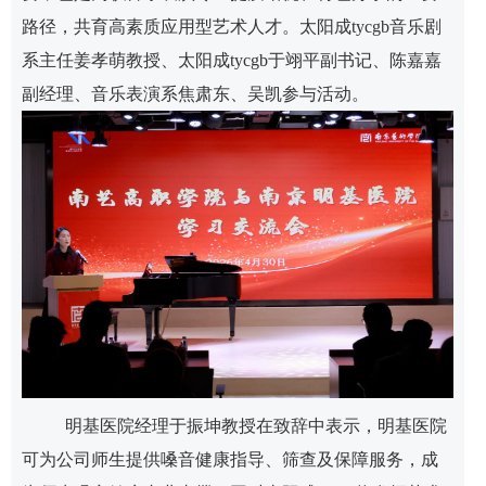
路径，共育高素质应用型艺术人才。太阳成tycgb音乐剧
系主任姜孝萌教授、​太阳成tycgb于翊平副书记、陈嘉嘉
副经理、音乐表演系焦肃东、吴凯参与活动。
明基医院经理于振坤教授在致辞中表示，明基医院
可为公司师生提供嗓音健康指导、筛查及保障服务，成