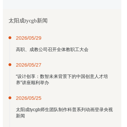
太阳成tycgb新闻
2026/05/29
高职、成教公司召开全体教职工大会
2026/05/27
“设计创享：数智未来背景下的中国创意人才培
养”讲座顺利举办
2026/05/25
​太阳成tycgb师生团队制作科普系列动画登录央视
新闻