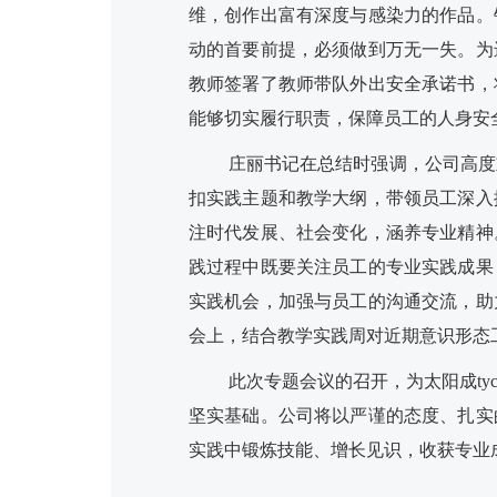
维，创作出富有深度与感染力的作品。
动的首要前提，必须做到万无一失。为
教师签署了教师带队外出安全承诺书，
能够切实履行职责，保障员工的人身安
庄丽书记在总结时强调，公司高度
扣实践主题和教学大纲，带领员工深入
注时代发展、社会变化，涵养专业精神
践过程中既要关注员工的专业实践成果
实践机会，加强与员工的沟通交流，助
会上，结合教学实践周对近期意识形态
此次专题会议的召开，为​太阳成tycg
坚实基础。公司将以严谨的态度、扎实
实践中锻炼技能、增长见识，收获专业