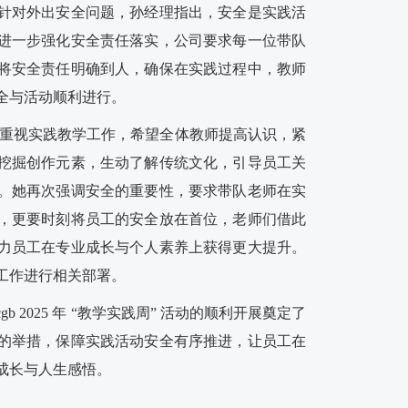
针对外出安全问题，孙经理指出，安全是实践活
进一步强化安全责任落实，公司要求每一位带队
将安全责任明确到人，确保在实践过程中，教师
全与活动顺利进行。
重视实践教学工作，希望全体教师提高认识，紧
挖掘创作元素，生动了解传统文化，引导员工关
。她再次强调安全的重要性，要求带队老师在实
，更要时刻将员工的安全放在首位，老师们借此
力员工在专业成长与个人素养上获得更大提升。
工作进行相关部署。
b 2025 年 “教学实践周” 活动的顺利开展奠定了
的举措，保障实践活动安全有序推进，让员工在
成长与人生感悟。