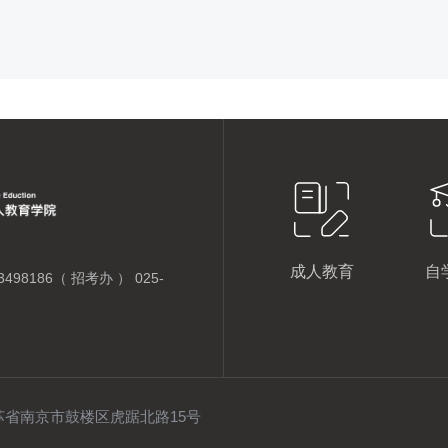
成人教育
自
498186（ 招考办 ） 025-
 © 江苏省南京市鼓楼区虎踞北路15号