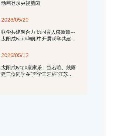
动画登录央视新闻
2026/05/20
联学共建聚合力 协同育人谋新篇---​
太阳成tycgb与附中开展联学共建活
动
2026/05/12
​太阳成tycgb康家乐、笪若瑄、戴雨
廷三位同学在"声学工艺杯"江苏省
第四届老员工声乐展演中取得优异
成绩