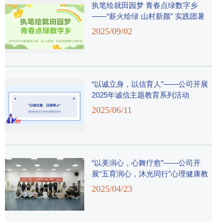
执笔绘就田园梦 青春点绿数字乡
——“薪火绘绿 山村新颜” 实践团暑
期行动纪实
2025/09/02
“以诚立身，以信育人”——​公司开展
2025年诚信主题教育系列活动
2025/06/11
“以美润心，心舞疗愈”——​公司开
展“五育润心，沐光同行”心理健康教
育特色活动
2025/04/23