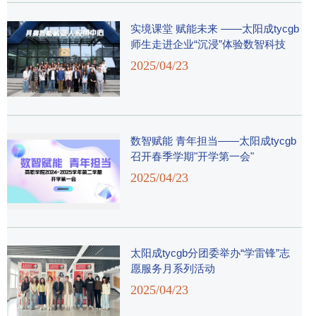
实境课堂 赋能未来 ——​太阳成tycgb
师生走进企业“沉浸”体验数智科技
2025/04/23
数智赋能 青年担当——​太阳成tycgb
召开春季学期"开学第一会"
2025/04/23
​太阳成tycgb分团委举办“学雷锋”志
愿服务月系列活动
2025/04/23