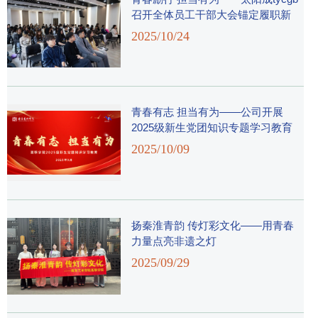
召开全体员工干部大会锚定履职新
方向
2025/10/24
青春有志 担当有为——​公司开展
2025级新生党团知识专题学习教育
2025/10/09
扬秦淮青韵 传灯彩文化——用青春
力量点亮非遗之灯
2025/09/29