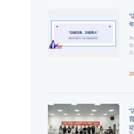
理
式
制
“
P
为
信
立
带
美
20
见
常
重
书
力
家
学
繁