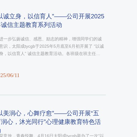
“金色产业+红色文旅”双IP资源，聚焦该村“微度假文旅模
”与“有机田园生活”的发展定位。深入研讨与创意构思，
定出融合乡土特色与文化的实践方案。▲前期方案沟通
以诚立身，以信育人”——​公司开展2025
年诚信主题教育系列活动
进一步弘扬诚信、感恩、励志的精神，增强同学们的诚
意识，​太阳成tycgb于2025年5月底至6月初开展了 “以诚
身，以信育人” 诚信主题教育活动。各班级在班主任的
领下组织了以诚信为主题的班会，从古人 “一诺千金” 的
谈，到身边同学践行诚信的小事。师生在交流中各抒己
25/06/11
，不断加深对诚信内涵的理解，也深刻认识到诚信在日
生活中的重要意义。临近期末，各班对考试诚信进行了
点宣讲。各班同学态度端正，积极签署了诚信考试承诺
，表示要将诚信应考作为共同的行动准则，以真诚的努
展现优异的学习成果。各班级还利用课余时间，组织大
观看诚信题材的优秀影视作品。一个个生动的故事让同
“以美润心，心舞疗愈”——​公司开展“五
们深切感受诚信的力量，使同学们在情
育润心，沐光同行”心理健康教育特色活
动
花竞放，青春悦舞。4月16日​太阳成tycgb举办了一次“以