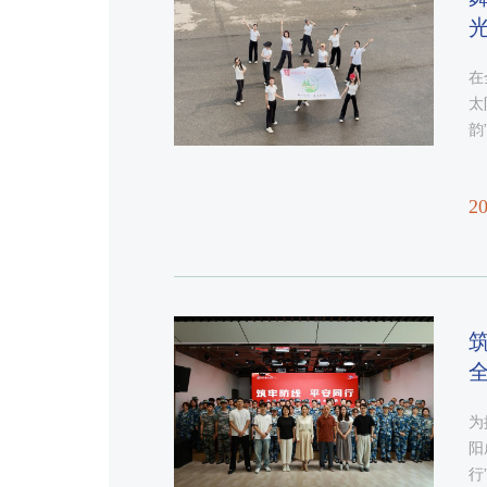
在
太
韵
汪
以
20
学
兴
创
沉
厚
全
筑
文
为
阳
行