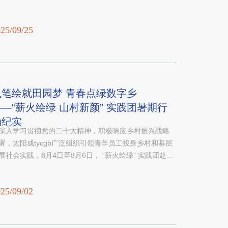
于翊平、关工委副主任秦吉臣及全体辅导员出席。会议
用 “线下主会场+线上分会场” 形式，全体新生认真聆听
25/09/25
一堂生动而深刻的安全教育课。庄丽对公司安全教育工
进行了专题指导并提出工作要求，全体辅导员将安全教
通过多种形式融入到日常工作中，教育引领员工增强遵
守纪的自觉性，强化安全责任主体意识，形成检查监督
制，切实做好校园安全稳定各项工作。秦吉陈强调了老
工安全教育的重要性，从法律法规、规章制度、自我保
执笔绘就田园梦 青春点绿数字乡
与消防安全等方面展开系统讲解，结合真实
——“薪火绘绿 山村新颜” 实践团暑期行
动纪实
深入学习贯彻党的二十大精神，积极响应乡村振兴战略
署，太阳成tycgb广泛组织引领青年员工投身乡村和基层
展社会实践，8月4日至8月6日， “薪火绘绿” 实践团赴无
市锡山区东港镇山联村这片江南沃土，用画笔与专业赋
乡村振兴，描绘乡村美丽画卷。▲“薪火绘绿 山村新
25/09/02
”实践团▲山联村环境Part 01前期准备6月底至7月
，“薪火绘绿 山村新颜”实践团队与无锡市锡山区东港镇
联村村委会深入联系，聚焦村庄特点与实际需求，梳