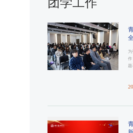
团学工作
青
为
作
题
行
系
20
员工干部
年
信
我
值
位
青
者