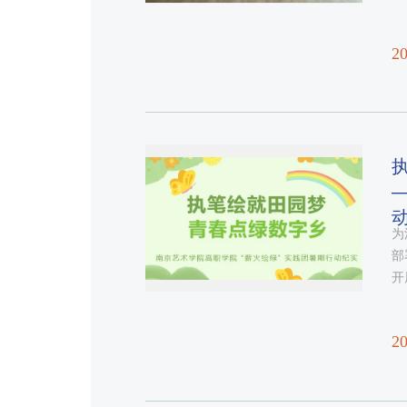
记
采
20
了
作
育
章
机
员
护
为
部
开
锡
能
20
颜
初
山