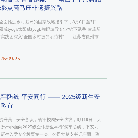
光影点亮马庄非遗振兴路
全面推进乡村振兴的国家战略指引下，8月6日至7日，
阳成tycgb​太阳成tycgb舞蹈编导专业“锦下绣香·古庄新
”实践团深入“全国乡村振兴示范村”——江苏省徐州市贾
区马庄村，开展“三下乡”暑期社会实践活动。11名成员
“非遗活化+艺术赋能”为核心，通过非遗香包文化馆参观
25/09/25
习、香包技艺传承、舞蹈短片创作，非遗发展和乡村振
调研等多元形式，探索文化振兴与产业振兴深度融合的
新路径，为新时代青年助力乡村振兴提供“南艺方案”。
浸非遗，触摸香包文化脉络马庄村香包虽小，却承载着
重的乡土记忆，其凝练的“马庄经验”更是写入江苏省委
会报告的乡村振兴典范。实践首日，团队走进马庄香包
牢防线 平安同行 —— ​2025级新生安
化大院与文化馆，扑面而来的药草
全教育
提升员工安全意识，筑牢校园安全防线，9月19日，​太
成tycgb面向2025级全体新生举行“筑牢防线，平安同
”新生入学安全教育第一会。公司党总支书记庄丽、副书