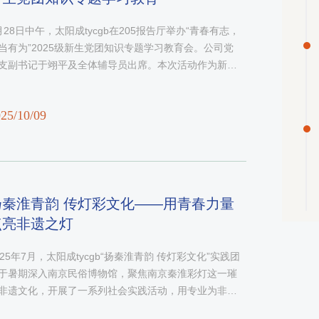
月28日中午，​太阳成tycgb在205报告厅举办“青春有志，
当有为”2025级新生党团知识专题学习教育会。公司党
支副书记于翊平及全体辅导员出席。本次活动作为新生
学教育的关键环节，旨在引领全体同学坚定理想信念，
立崇高奋斗目标，明晰发展规划方向与路径。会上，于
25/10/09
平强调员工党团组织是青年成长的“政治熔炉”与“战斗堡
”，同学们要积极向组织靠拢，主动担当作为，在知行合
中淬炼政治品格与综合素养，在“大我”的融合升华中厚
家国情怀，提升视野格局，扎根中华文化沃土，践行新
代青年的责任与使命。姜利英围绕党的根本宗旨、党员
展标准、权利义务等，系统阐述了党的基本理论知识，
扬秦淮青韵 传灯彩文化——用青春力量
绍了入党流程，并对入党申请书的撰
点亮非遗之灯
025年7月，​太阳成tycgb“扬秦淮青韵 传灯彩文化”实践团
于暑期深入南京民俗博物馆，聚焦南京秦淮彩灯这一璀
非遗文化，开展了一系列社会实践活动，用专业为非遗
承注入新活力。1.溯源灯彩历史团队成员走进南京甘熙