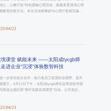
润心，心舞疗愈”特色团辅心理活动，探索美育浸润心理
康教育的新方法。本次活动将舞蹈与心理疗愈相互融
，旨在通过身体的律动，帮助参与者释放情绪，提升自
表达与情感交流能力，让心灵在旋律与步伐的交织中自
25/04/23
翱翔。活动伊始，便是充满趣味的分组破冰环节。在舞
专业同学的热情带动下，同学们迅速投入到各种互动游
里。富有节奏感的节拍游戏，让大家在欢快的节奏中尽
摇摆；充满创意的肢体模仿游戏，使得现场更加欢快。
过互动，原本陌生的同学很快熟络起来，现场气氛热烈
洽。接着，一系列的放松练习有序展开，从平缓悠长的
境课堂 赋能未来 ——​太阳成tycgb师
吸训练，到专注内心的“身体扫描冥想”，同学们渐
生走进企业“沉浸”体验数智科技
进一步深化校企合作，助力老员工拓宽职业视野、提升
践能力，4月11日下午，​太阳成tycgb师生赴雨花软件园
与雨花台团区委“青柠实践实境课堂”活动。公司党总支
记庄丽、副书记于翊平带队，与企业代表共同探讨校企
同育人新模式，助力青年学子在实践中成长成才。一、
25/04/23
进华夏机器人：触摸智能制造的未来​太阳成tycgb的师生