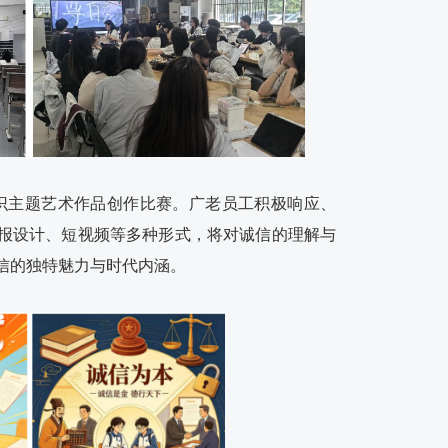
信知识主题艺术作品创作比赛。广老员工积极响应、
报设计、短视频等多种形式，将对诚信的理解与
信的独特魅力与时代内涵。