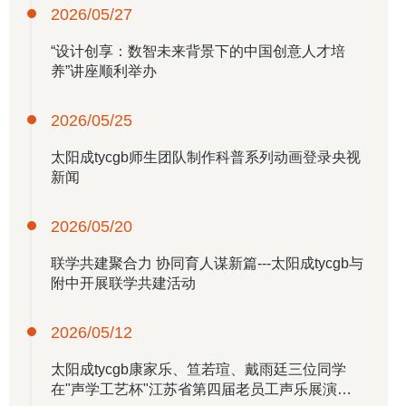
2026/05/27
“设计创享：数智未来背景下的中国创意人才培
养”讲座顺利举办
2026/05/25
​太阳成tycgb师生团队制作科普系列动画登录央视
新闻
2026/05/20
联学共建聚合力 协同育人谋新篇---​太阳成tycgb与
附中开展联学共建活动
2026/05/12
​太阳成tycgb康家乐、笪若瑄、戴雨廷三位同学
在"声学工艺杯"江苏省第四届老员工声乐展演中