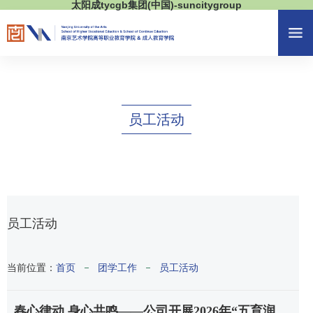
太阳成tycgb集团(中国)-suncitygroup
员工活动
员工活动
当前位置：
首页
团学工作
员工活动
春心律动 身心共鸣——​公司开展2026年“五育润