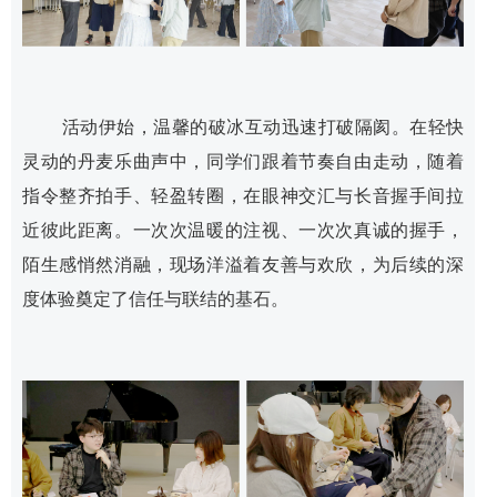
活动伊始，温馨的破冰互动迅速打破隔阂。在轻快
灵动的丹麦乐曲声中，同学们跟着节奏自由走动，随着
指令整齐拍手、轻盈转圈，在眼神交汇与长音握手间拉
近彼此距离。一次次温暖的注视、一次次真诚的握手，
陌生感悄然消融，现场洋溢着友善与欢欣，为后续的深
度体验奠定了信任与联结的基石。