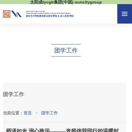
太阳成tycgb集团(中国)-suncitygroup
团学工作
团学工作
当前位置：
首页
团学工作
师泽如光 润心致远———老师伴我同行的温暖时