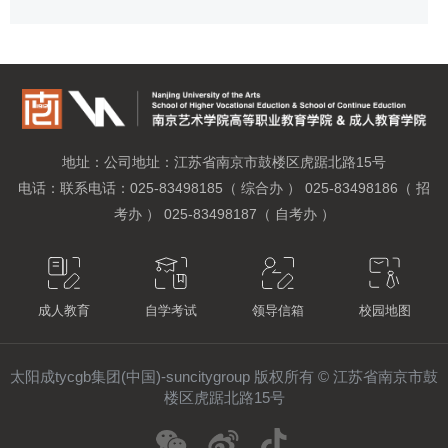
地址：公司地址：江苏省南京市鼓楼区虎踞北路15号
电话：联系电话：025-83498185（ 综合办 ） 025-83498186（ 招
考办 ） 025-83498187（ 自考办 ）
成人教育
自学考试
领导信箱
校园地图
太阳成tycgb集团(中国)-suncitygroup 版权所有 © 江苏省南京市鼓
楼区虎踞北路15号