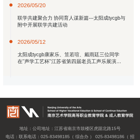
2026/05/20
联学共建聚合力 协同育人谋新篇---​太阳成tycgb与
附中开展联学共建活动
2026/05/12
​太阳成tycgb康家乐、笪若瑄、戴雨廷三位同学
在"声学工艺杯"江苏省第四届老员工声乐展演中
取得优异成绩
地址：公司地址：江苏省南京市鼓楼区虎踞北路15号
电话：联系电话：025-83498185（ 综合办 ） 025-83498186（ 招