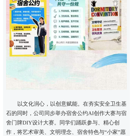
以文化润心，以创意赋能。在夯实安全卫生基
石的同时，公司同步举办宿舍公约AI创作大赛与宿
舍门牌DIY设计大赛。同学们踊跃参与、精心创
作，将艺术审美、文明理念、宿舍特色与“小家”愿