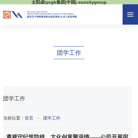
太阳成tycgb集团(中国)-suncitygroup
团学工作
团学工作
当前位置：
首页
团学工作
遵规守纪筑防线，文化创意聚温情——​公司开展宿