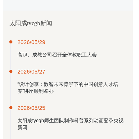
太阳成tycgb新闻
2026/05/29
高职、成教公司召开全体教职工大会
2026/05/27
“设计创享：数智未来背景下的中国创意人才培
养”讲座顺利举办
2026/05/25
​太阳成tycgb师生团队制作科普系列动画登录央视
新闻