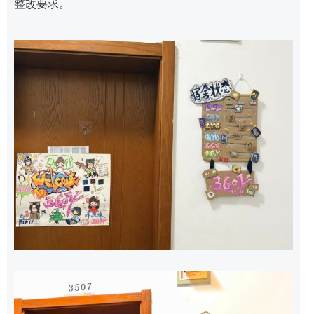
整改要求。