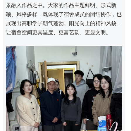
景融入作品之中。大家的作品主题鲜明、形式新
颖、风格多样，既体现了宿舍成员的团结协作，也
展现出高职学子朝气蓬勃、阳光向上的精神风貌，
让宿舍空间更具温度、更富艺韵、更显文明。