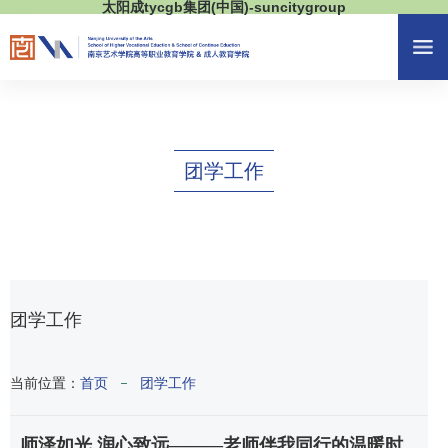
太阳成tycgb集团(中国)-suncitygroup
团学工作
团学工作
当前位置：
首页
团学工作
师泽如光 润心致远———老师伴我同行的温暖时