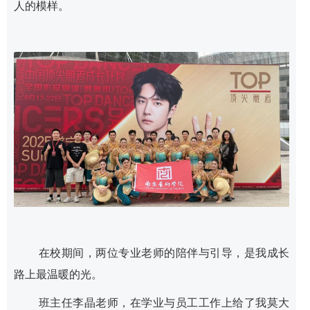
人的模样。
在校期间，两位专业老师的陪伴与引导，是我成长
路上最温暖的光。
班主任李晶老师，在学业与员工工作上给了我莫大