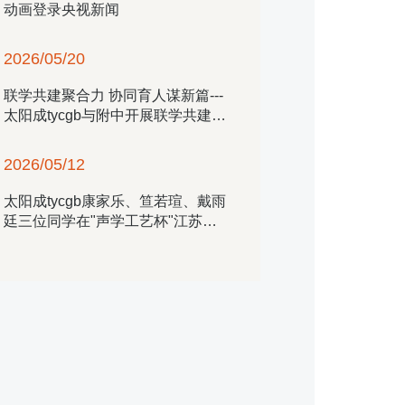
动画登录央视新闻
2026/05/20
联学共建聚合力 协同育人谋新篇---​
太阳成tycgb与附中开展联学共建活
动
2026/05/12
​太阳成tycgb康家乐、笪若瑄、戴雨
廷三位同学在"声学工艺杯"江苏省
第四届老员工声乐展演中取得优异
成绩