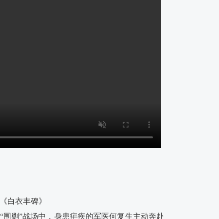
《白衣丰碑》
“围剿”战场中，身患疟疾的军医何复生主动奔赴