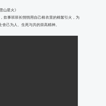
雪山星火》
，炊事班班长悄悄用自己棉衣里的棉絮引火，为
士舍己为人、生死与共的崇高精神。