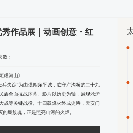
太
思政优秀作品展｜动画创意・红
次数：
炬耀河山》
“士兵失踪”为由强闯宛平城，驻守卢沟桥的二十九
民族全面抗战序幕。影片以历史为轴，展现淞沪
大战等关键战役。十四载烽火终成史诗，天安门
灭的民族魂，正是照亮山河的火炬。