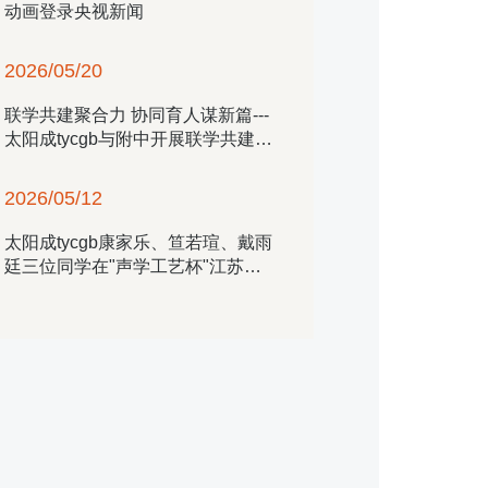
动画登录央视新闻
2026/05/20
联学共建聚合力 协同育人谋新篇---​
太阳成tycgb与附中开展联学共建活
动
2026/05/12
​太阳成tycgb康家乐、笪若瑄、戴雨
廷三位同学在"声学工艺杯"江苏省
第四届老员工声乐展演中取得优异
成绩