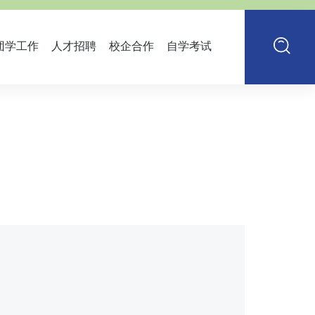
团学工作
人才招聘
校企合作
自学考试