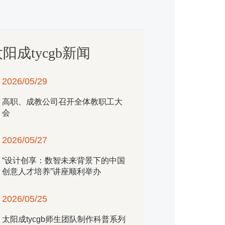
阳成tycgb新闻
2026/05/29
高职、成教公司召开全体教职工大
会
2026/05/27
“设计创享：数智未来背景下的中国
创意人才培养”讲座顺利举办
2026/05/25
​太阳成tycgb师生团队制作科普系列