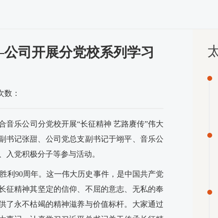
太
—​公司开展分党校系列学习
次数：
分党校联合音乐公司分党校开展“长征精神 艺路赓传”伟大
副书记张甜、​公司党总支副书记于翊平、音乐公
党员、入党积极分子等参与活动。
征胜利90周年。这一伟大历史事件，是中国共产党
长征精神其坚定的信仰、不屈的意志、无私的奉
供了永不枯竭的精神滋养与价值标杆。大家通过