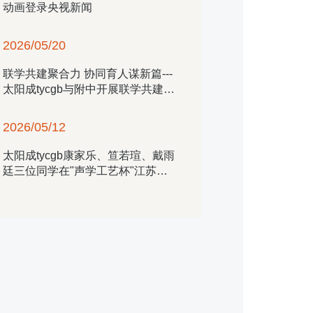
动画登录央视新闻
2026/05/20
联学共建聚合力 协同育人谋新篇---​
太阳成tycgb与附中开展联学共建活
动
2026/05/12
​太阳成tycgb康家乐、笪若瑄、戴雨
廷三位同学在"声学工艺杯"江苏省
第四届老员工声乐展演中取得优异
成绩