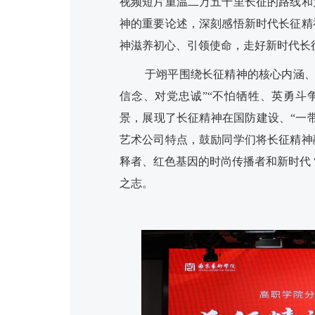
视频短片重温二万五千里长征的路线和
神的重要论述，深刻感悟新时代长征精
神滋养初心、引领使命，走好新时代长
于翊平围绕长征精神的核心内涵、
信念、对党忠诚”“不怕牺牲、英勇斗
景，展现了长征精神在国防建设、“一
艺术公司特点，鼓励同学们将长征精神
释者、红色基因的时尚传播者和新时代 
之志。