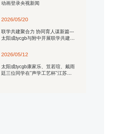
动画登录央视新闻
2026/05/20
联学共建聚合力 协同育人谋新篇---​
太阳成tycgb与附中开展联学共建活
动
2026/05/12
​太阳成tycgb康家乐、笪若瑄、戴雨
廷三位同学在"声学工艺杯"江苏省
第四届老员工声乐展演中取得优异
成绩