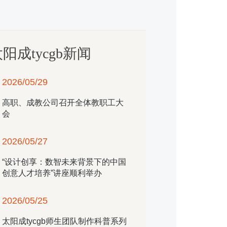
阳成tycgb新闻
2026/05/29
高职、成教公司召开全体教职工大
会
2026/05/27
“设计创享：数智未来背景下的中国
创意人才培养”讲座顺利举办
2026/05/25
​太阳成tycgb师生团队制作科普系列