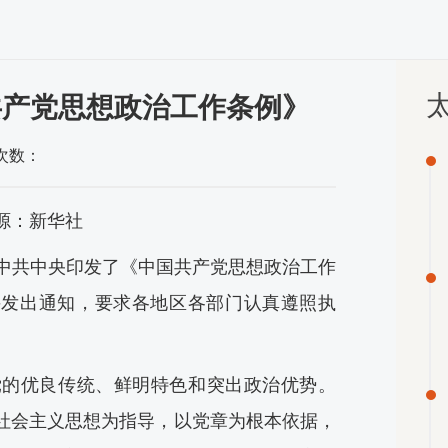
太
共产党思想政治工作条例》
次数：
源：新华社
中共中央印发了《中国共产党思想政治工作
并发出通知，要求各地区各部门认真遵照执
优良传统、鲜明特色和突出政治优势。
社会主义思想为指导，以党章为根本依据，