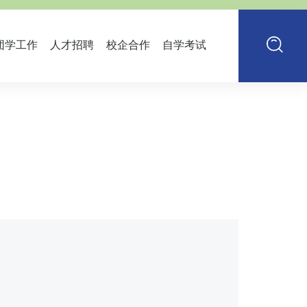
团学工作
人才招聘
校企合作
自学考试