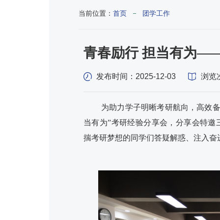
当前位置：
首页
团学工作
青春励行 担当有为—
发布时间：2025-12-03
浏览
为助力学子明晰考研航向，高效备战
当有为”考研经验分享会，分享会特邀
揣考研梦想的同学们答疑解惑、注入奋