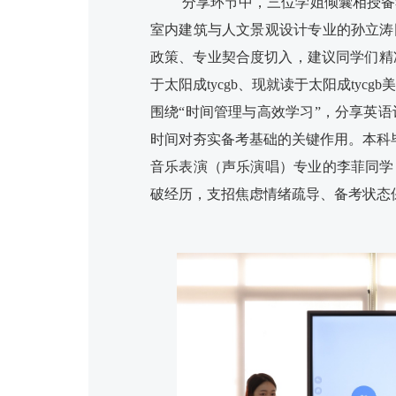
分享环节中，三位学姐倾囊相授备
室内建筑与人文景观设计专业的孙立涛
政策、专业契合度切入，建议同学们精
于​太阳成tycgb、现就读于太阳成ty
围绕“时间管理与高效学习”，分享英
时间对夯实备考基础的关键作用。本科毕业于
音乐表演（声乐演唱）专业的李菲同学
破经历，支招焦虑情绪疏导、备考状态