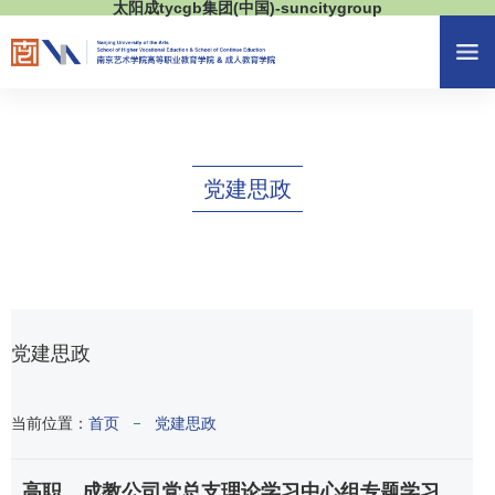
太阳成tycgb集团(中国)-suncitygroup
党建思政
党建思政
当前位置：
首页
党建思政
高职、成教公司党总支理论学习中心组专题学习