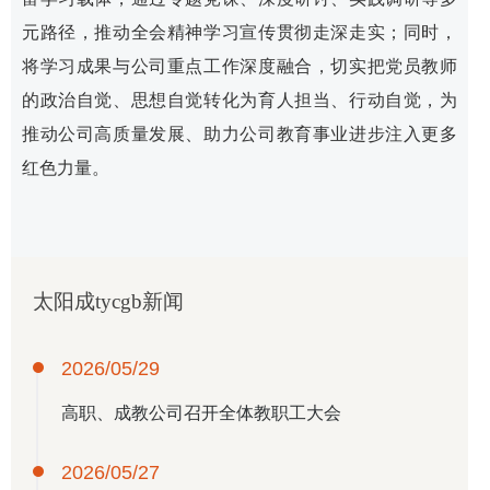
元路径，推动全会精神学习宣传贯彻走深走实；同时，
将学习成果与公司重点工作深度融合，切实把党员教师
的政治自觉、思想自觉转化为育人担当、行动自觉，为
推动公司高质量发展、助力公司教育事业进步注入更多
红色力量。
太阳成tycgb新闻
2026/05/29
高职、成教公司召开全体教职工大会
2026/05/27