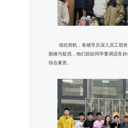
借此契机，各辅导员深入员工宿舍
困难与疑惑，他们鼓励同学要调适良好
综合素质。