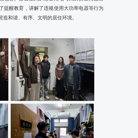
了提醒教育，讲解了违规使用大功率电器等行为
营造和谐、有序、文明的居住环境。