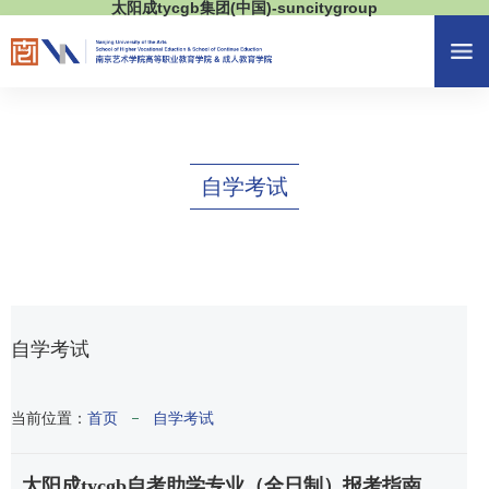
太阳成tycgb集团(中国)-suncitygroup
自学考试
自学考试
当前位置：
首页
自学考试
太阳成tycgb自考助学专业（全日制）报考指南