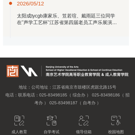
2026/05/12
​太阳成tycgb康家乐、笪若瑄、戴雨廷三位同学
在"声学工艺杯"江苏省第四届老员工声乐展演中
取得优异成绩
地址：公司地址：江苏省南京市鼓楼区虎踞北路15号
电话：联系电话：025-83498185（ 综合办 ） 025-83498186（ 招
考办 ） 025-83498187（ 自考办 ）
成人教育
自学考试
领导信箱
校园地图