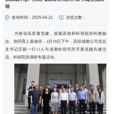
动
发布时间：2025-04-21
浏览次数：
为推动高质量党建，探索高校和科研院所科教融
合、协同育人新途径，4月18日下午，高职成教公司党总
支书记庄丽一行11人与省测绘研究所开展党建共建交
流、科研院所调研专题活动。