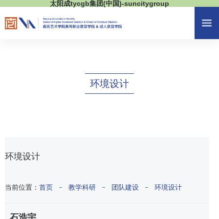
太阳成tycgb集团(中国)-suncitygroup
环境设计
环境设计
当前位置：
首页
教学科研
团队建设
环境设计
石浩宇