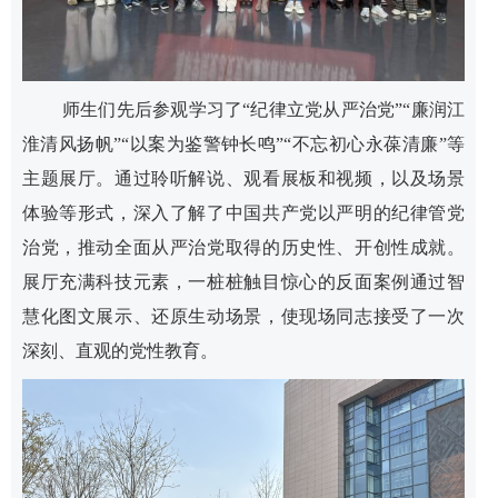
师生们先后参观学习了“纪律立党从严治党”“廉润江
淮清风扬帆”“以案为鉴警钟长鸣”“不忘初心永葆清廉”等
主题展厅。通过聆听解说、观看展板和视频，以及场景
体验等形式，深入了解了中国共产党以严明的纪律管党
治党，推动全面从严治党取得的历史性、开创性成就。
展厅充满科技元素，一桩桩触目惊心的反面案例通过智
慧化图文展示、还原生动场景，使现场同志接受了一次
深刻、直观的党性教育。